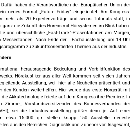
 Dafür haben die Verantwortlichen der Europäischen Union der
 ein neues Format „Future Friday“ eingerichtet. Am Kongress-
n mehr als 20 Expertenvorträge und sechs Tutorials statt, in
en ganz die Zukunft des Hörens mit Hörsystemen im Blick haben.
lle und übersichtliche „Fast-Track“-Präsentationen am Morgen,
en Messeständen. Nach Ende der Fachausstellung um 14 Uhr
agsprogramm zu zukunftsorientierten Themen aus der Industrie.
ndern
ernational herausragende Bedeutung und Vorbildfunktion des
werks. Hörakustiker aus aller Welt kommen seit vielen Jahren
leitende Ausstellung, weil hier alle Neuheiten präsentiert und
ter den Kunden weiterhelfen. Hier wurde das erste Hörgerät mit
h die Akkutechnologie feierte auf dem Kongress ihre Premiere. In
n Zimmer, Vorstandsvorsitzender des Bundesverbandes der
BVHI), sei die Industrieausstellung größer denn je. Auf einer
von etwa 15.000 qm stellen knapp 150 Aussteller neueste
elles aus den Bereichen Diagnostik und Zubehör vor. Insgesamt,