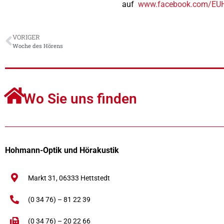
auf
www.facebook.com/EU
VORIGER
Woche des Hörens
Wo Sie uns finden
Hohmann-Optik und Hörakustik
Markt 31,
06333
Hettstedt
(0 34 76) – 81 22 39
(0 34 76) – 20 22 66