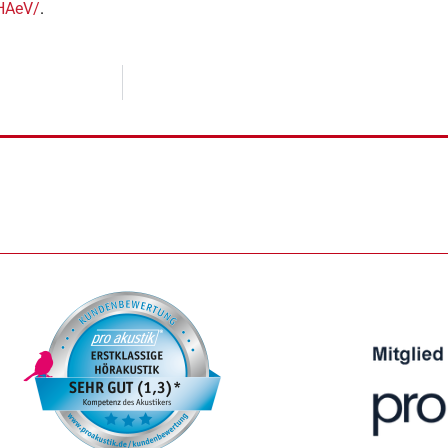
HAeV/
.