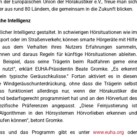
n der Europäischen Union der Hörakustiker e.V., freue man sich
er aus rund 80 Ländern, die gemeinsam in die Zukunft blicken.
he Intelligenz
licher Intelligenz gestaltet. In schwierigen Hörsituationen wie im
port oder im Straßenverkehr, können smarte Hörgeräte mit Hilfe
KI) aus dem Verhalten ihres Nutzers Erfahrungen sammeln,
nnen und daraus Regeln für künftige Hörsituationen ableiten.
Beispiel, dass seine Trägerin beim Radfahren gerne eine
nutzt“, erklärt EUHA-Präsidentin Beate Gromke. „Es erkennt
n typische Geräuschkulisse.“ Fortan aktiviert es in diesen
e Windgeräuschunterdrückung, ohne dass die Trägerin selbst
s funktioniert allerdings nur, wenn der Hörakustiker die
nd bedarfsgerecht programmiert hat und an den Hörverlust des
fische Präferenzen angepasst. „Diese Feinjustierung ist
 Algorithmen in den Hörsystemen Hörvorlieben erkennen und
rufen können“, betont Gromke.
ress und das Programm gibt es unter
www.euha.org
ode