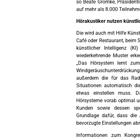
so Beate Gromke, Präsidenti
auf mehr als 8.000 Teilnehm
Hörakustiker nutzen künstlic
Die wird auch mit Hilfe Künst
Café oder Restaurant, beim S
künstlicher Intelligenz (
wiederkehrende Muster erke
„Das Hörsystem lernt zum 
Windgeräuschunterdrückung 
außerdem die für das Radel
Situationen automatisch di
etwas einstellen muss. Da
Hörsysteme vorab optimal u
Kunden sowie dessen spezi
Grundlage dafür, dass die
bevorzugte Einstellungen ab
Informationen zum Kong